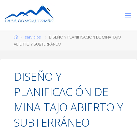
Saltar
al
T
contenido
A
C
A
Página
servicios
DISEÑO Y PLANIFICACIÓN DE MINA TAJO
C
O
de
ABIERTO Y SUBTERRÁNEO
N
S
U
Inicio
L
T
O
R
E
S
DISEÑO Y
|
E
X
P
E
PLANIFICACIÓN DE
R
T
O
MINA TAJO ABIERTO Y
S
E
N
C
SUBTERRÁNEO
O
N
S