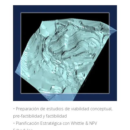
U
L
T
O
R
Í
A
M
I
N
E
R
A
• Preparación de estudios de viabilidad conceptual,
pre-factibilidad y factibilidad
• Planificación Estratégica con Whittle & NPV